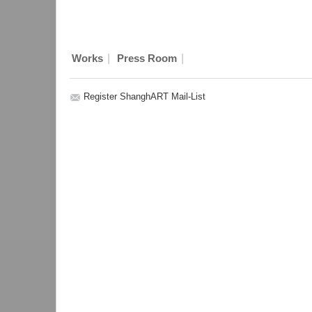
|
|
Works
Press Room
Register ShanghART Mail-List