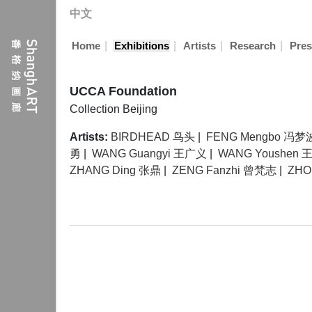
中文
|
|
|
|
Home
Exhibitions
Artists
Research
Pres
UCCA Foundation
Collection
Beijing
Artists:
BIRDHEAD 鸟头
|
FENG Mengbo 冯梦
勇
|
WANG Guangyi 王广义
|
WANG Youshen
ZHANG Ding 张鼎
|
ZENG Fanzhi 曾梵志
|
ZHO