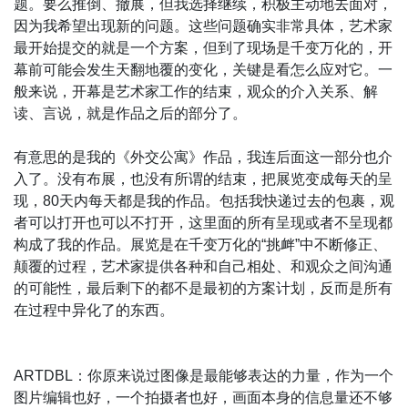
题。要么推倒、撤展，但我选择继续，积极主动地去面对，
因为我希望出现新的问题。这些问题确实非常具体，艺术家
最开始提交的就是一个方案，但到了现场是千变万化的，开
幕前可能会发生天翻地覆的变化，关键是看怎么应对它。一
般来说，开幕是艺术家工作的结束，观众的介入关系、解
读、言说，就是作品之后的部分了。
有意思的是我的《外交公寓》作品，我连后面这一部分也介
入了。没有布展，也没有所谓的结束，把展览变成每天的呈
现，80天内每天都是我的作品。包括我快递过去的包裹，观
者可以打开也可以不打开，这里面的所有呈现或者不呈现都
构成了我的作品。展览是在千变万化的“挑衅”中不断修正、
颠覆的过程，艺术家提供各种和自己相处、和观众之间沟通
的可能性，最后剩下的都不是最初的方案计划，反而是所有
在过程中异化了的东西。
ARTDBL：你原来说过图像是最能够表达的力量，作为一个
图片编辑也好，一个拍摄者也好，画面本身的信息量还不够