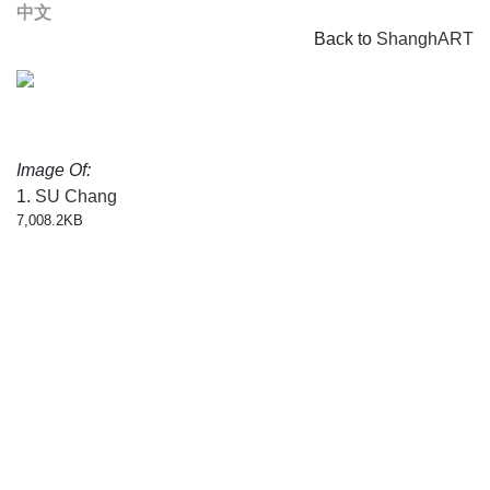
中文
Back to
ShanghART
Image Of:
1.
SU Chang
7,008.2KB