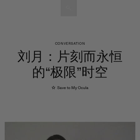
Artists & Artworks
Exhibitions & Fairs
TRENDING SEARCHES
CONVERSATION
刘月：片刻而永恒
Galleries
Lee Ufan
Gagosian
的“极限”时空
Magazine
Yoshitomo Nara
London Art Guide
Save to My Ocula
City Art Guides
Baró
Galleries & Exhibitions in Australia
Advisory
David Hockney
EXPLORE OCULA