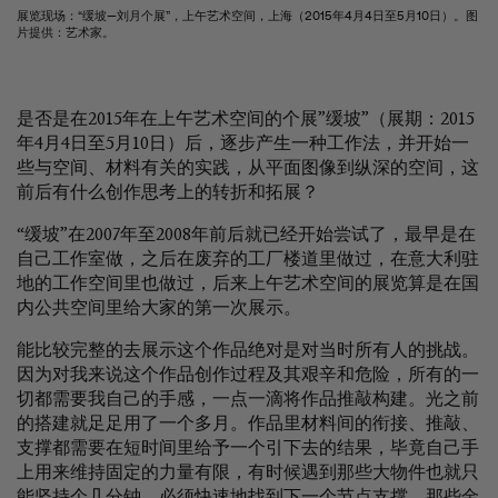
展览现场：“缓坡—刘月个展”，上午艺术空间，上海（2015年4月4日至5月10日）。图
片提供：艺术家。
是否是在2015年在上午艺术空间的个展”缓坡”（展期：2015
年4月4日至5月10日）后，逐步产生一种工作法，并开始一
些与空间、材料有关的实践，从平面图像到纵深的空间，这
前后有什么创作思考上的转折和拓展？
“缓坡”在2007年至2008年前后就已经开始尝试了，最早是在
自己工作室做，之后在废弃的工厂楼道里做过，在意大利驻
地的工作空间里也做过，后来上午艺术空间的展览算是在国
内公共空间里给大家的第一次展示。
能比较完整的去展示这个作品绝对是对当时所有人的挑战。
因为对我来说这个作品创作过程及其艰辛和危险，所有的一
切都需要我自己的手感，一点一滴将作品推敲构建。光之前
的搭建就足足用了一个多月。作品里材料间的衔接、推敲、
支撑都需要在短时间里给予一个引下去的结果，毕竟自己手
上用来维持固定的力量有限，有时候遇到那些大物件也就只
能坚持个几分钟，必须快速地找到下一个节点支撑。那些金