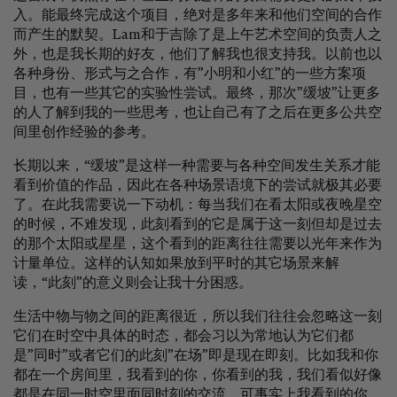
入。能最终完成这个项目，绝对是多年来和他们空间的合作
而产生的默契。Lam和于吉除了是上午艺术空间的负责人之
外，也是我长期的好友，他们了解我也很支持我。以前也以
各种身份、形式与之合作，有”小明和小红”的一些方案项
目，也有一些其它的实验性尝试。最终，那次”缓坡”让更多
的人了解到我的一些思考，也让自己有了之后在更多公共空
间里创作经验的参考。
长期以来，“缓坡”是这样一种需要与各种空间发生关系才能
看到价值的作品，因此在各种场景语境下的尝试就极其必要
了。在此我需要说一下动机：每当我们在看太阳或夜晚星空
的时候，不难发现，此刻看到的它是属于这一刻但却是过去
的那个太阳或星星，这个看到的距离往往需要以光年来作为
计量单位。这样的认知如果放到平时的其它场景来解
读，“此刻”的意义则会让我十分困惑。
生活中物与物之间的距离很近，所以我们往往会忽略这一刻
它们在时空中具体的时态，都会习以为常地认为它们都
是”同时”或者它们的此刻”在场”即是现在即刻。比如我和你
都在一个房间里，我看到的你，你看到的我，我们看似好像
都是在同一时空里面同时刻的交流。可事实上我看到的你，