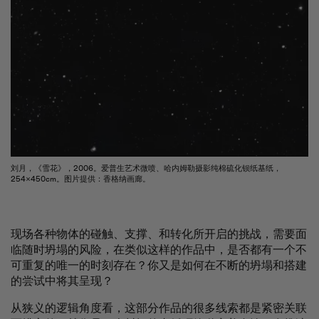
刘月，《雪花》，2006。爱普生艺术微喷、哈内姆勒摄影纯棉硫化钡纸基纸，
254×450cm。图片提供：香格纳画廊。
现场各种物体的碰触、支撑、和转化所开启的挑战，需要面
临随时坍塌的风险，在类似这样的作品中，是否都有一个不
可重复的唯一的时刻存在？你又是如何在不断的坍塌和搭建
的尝试中将其呈现？
从狭义的逻辑角度看，这部分作品的很多线索都是紧密关联