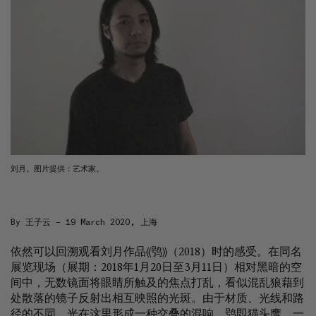
Artists
&
Artworks
Exhibitions
&
Fairs
Galleries
City Art Guides
Ocula Magazine
Advisory
About
刘月。图片提供：艺术家。
FEATURED EXHIBITIONS
HELEN MARDEN
By 王子云 – 19 March 2020, 上海
Interlude of Joy
Gagosian
依然可以回溯观看刘月作品《鸮》（2018）时的感受。在同名
14 July–21 August 2026
展览现场（展期：2018年1月20日至3月11日）相对黑暗的空
541 West 24th Street, New York
间中，无数镜面将眼睛所触及的焦点打乱，看似混乱狼藉到
处散落的镜子反射出相互映照的光斑。由于材质、光线和路
径的不同，光在这里形成一种交叠的混响。鸮即猫头鹰，一
MARIA TAN