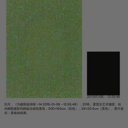
刘月，《为极限值得唯一14 2015-01-08 – 12:55:48》，2015。爱普生艺术微喷、哈
内姆勒摄影纯棉硫化钡纸基纸，200×150cm（彩色），29×20.5cm（黑色）。图片提
供：香格纳画廊。