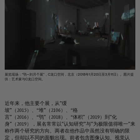
展览现场：“鸮—刘月个展”，C龙口空间，北京（2018年1月20日至3月11日）。图片提
供：艺术家与C龙口空间。
近年来，他主要个展，从”缓
坡”（2015）、“堆”（2106）、“格
言”（2016）、“鸮”（2018）、“体积”（2019）到”化
身”（2019），展名常常以”认知研究”与”为极限值得唯一”来
称作两个研究的方向。两者在他作品中虽然没有明确的限
定，但却以不同的面貌出现。前者包含图像认知、视觉认