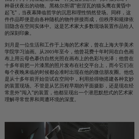
种昼伏夜出的动物。黑格尔所谓”密涅瓦的猫头鹰在黄昏中
Maria Tan: First Light
起飞”，当夜幕降临哲学的沉思和理性悄然登场。同样，这
The Columns Gallery
件作品即便是由各种随机的物件拼接而成，但秩序和规律依
1 June–8 August 2026
旧隐含在空间实体中。这是艺术家大多数现场装置作品给人
Singapore
的深刻印象。
SAHIL NAIK
刘月是一位生活和工作于上海的艺术家，曾在上海大学美术
Sour Stars and Breadfruit Monsoons
学院学习油画。从2005年至今，他曾花费十年时间在白色画
Experimenter
布上用云母色摹仿自然光照在画布上的色彩与光泽；他曾在
31 July–29 August 2026
十多年前把一片漆黑的照片发布在社交平台上，而今它们在
Colaba, Mumbai
每个夜晚来临的时候都会准时出现在他的微信朋友圈。他也
是从十多年前开始尝试在空间中，利用拾得物搭建各种玄妙
的装置现场。不管是从艺历程早期的平面摄影，还是现在经
常意外”闯入”的装置，他都呈现出一个潜思默想式的艺术家
理解寻常世界和周遭环境的深度。