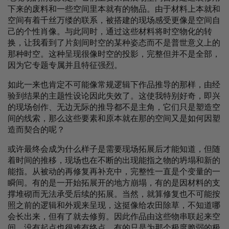
下来的废料和一些空间里本就有的物品。由于材料上本就和
空间有着千丝万缕的联系，被搭建的现场感受更像是空间自
己的个性肖像。与此同时，通过这些材料将时空物化的转
换，让我看到了片刻间时空的某种姿态而不是普世意义上的
那种时空。这种呈现很像时空的投影，完整但并不是全部，
因为它专题专属并且特征强烈。
如此一来也肯定不可能像常规逻辑下作品推导的那样，由经
验到结果的主题性设论因此失效了。这使我特别好奇，即兴
的现场创作、无边无际的推导都不是主角，它们只是塑造空
间的线索，那么这些要素和原本就在那的空间又是如何因塑
造而契合的呢？
或许最终会成为什么样子是需要现场拓展后才能知道，但随
着时间的推移，现场也在不断的出现能指之物的坍塌和新的
能指。从被动的再修复再补充中，完整性一直是个变量的一
瞬间。有的是一开始拓展开的地方崩塌，有的是因材料的支
撑堆砌而无法承受后续的拓展。当然，就算修复也不可能按
照之前的逻辑和外观来呈现，这挺像给农田除草，不知道哪
会长出来，但有了就去修剪。因此作品由这些物串联起来空
间，没有起点也很难有终点，有的只是为那个极度脆弱的极