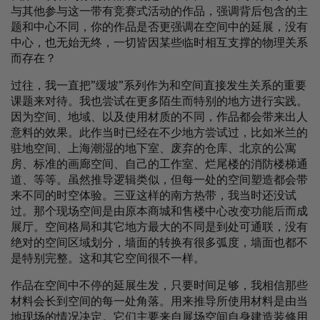
与其他参与这一带有竞赛式活动的作品，强调背后包含的主
题和中心不同，你的作品是否更强调在空间中的延展，没有
中心，也无始无终，一切皆因某些临时相互支撑的物理关系
而存在？
过往，我一直把”缓坡”系列作为和空间直接发生关系的重要
课题来对待。我也尝试在更多陌生而特别的地方进行实践。
因为空间、地域、以及使用材质的不同，作品都会带来出人
意料的效果。此作当时已经在不少地方尝试过，比如米兰的
驻地空间、上海潮湿的地下室、废弃的仓库、北京的公寓
房、标准的画廊空间、自己的工作室、烂尾楼的消防楼梯通
道、等等。虽然推导逻辑类似，但每一处的空间塑造都会带
来不同的时空体验。三亚这样的南方热带，我当时还没试
过。那个现场空间是由原本商城和售楼中心改变功能后而成
展厅。空间格局和其它地方最大的不同是到处可通联，没有
绝对的空间区域划分，墙面的转换有很多弧度，墙面也都不
是特别完整。这和其它空间很不一样。
作品在空间中不停的延展生发，只要时间足够，我相信那些
材料会长到空间的每一处角落。用来推导所使用材料是由当
地现场的情况决定。它们主要来自展场空间自身建造装修用