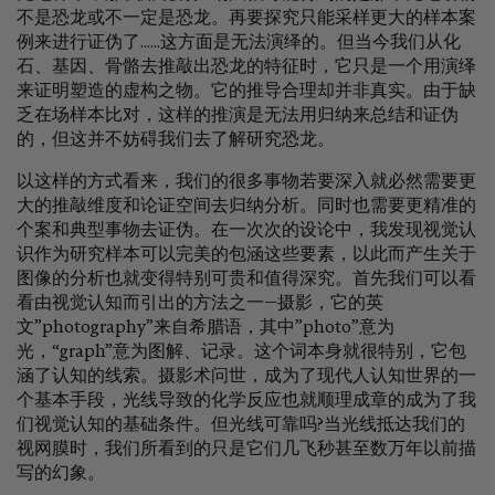
不是恐龙或不一定是恐龙。再要探究只能采样更大的样本案
例来进行证伪了......这方面是无法演绎的。但当今我们从化
石、基因、骨骼去推敲出恐龙的特征时，它只是一个用演绎
来证明塑造的虚构之物。它的推导合理却并非真实。由于缺
乏在场样本比对，这样的推演是无法用归纳来总结和证伪
的，但这并不妨碍我们去了解研究恐龙。
以这样的方式看来，我们的很多事物若要深入就必然需要更
大的推敲维度和论证空间去归纳分析。同时也需要更精准的
个案和典型事物去证伪。在一次次的设论中，我发现视觉认
识作为研究样本可以完美的包涵这些要素，以此而产生关于
图像的分析也就变得特别可贵和值得深究。首先我们可以看
看由视觉认知而引出的方法之一—摄影，它的英
文”photography”来自希腊语，其中”photo”意为
光，“graph”意为图解、记录。这个词本身就很特别，它包
涵了认知的线索。摄影术问世，成为了现代人认知世界的一
个基本手段，光线导致的化学反应也就顺理成章的成为了我
们视觉认知的基础条件。但光线可靠吗?当光线抵达我们的
视网膜时，我们所看到的只是它们几飞秒甚至数万年以前描
写的幻象。