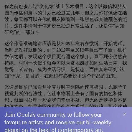
你之前也参加过”文化馆”线上艺术项目，这个以微信和朋友
圈为传播和展示的计划已经过去几年，但之后你好像还在继
续，每天都可以在你的朋友圈看到一张黑色或其他颜色的照
片，这件事情对于你来说已经是日常生活了，还是你”认知
研究”的一部分
？
这个作品准确地讲应该是从2009年左右在微博上开始尝试。
当时是发好就删的，到了2012年至2013年自己有了新手机和
微信之后，发现这个项目更合适这个媒介。直至现今仍然在
持续。时间一长似乎就会习以为常地感觉如同生活日常，我
觉得二者皆有。成为生活习惯，是状态，而由其来研究”认
知”体系，是目的。在此也有必要说下这个作品的由来。
光速是目前已知自然物克服时空阻隔的速度极限，光赋予了
视觉判断的合法性，它让事物看上去有了固有的颜色和体
积，就如同公理一般令我们坚信不疑。但光的反映毕竟不是
物体本身，如果说图像可能会产生视觉上的欺骗，那么这种
Join Ocula’s community to follow your
欺骗从光线射来的那一瞬间就已经开始了。《金刚经》中那
种”若以色见我，以音声求我，是人行邪道，不得见如
favourite artists and receive our bi-weekly
来。“我觉得很符合这样的语境。
digest on the best of contemporary art.