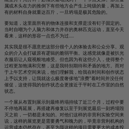
属或木头在力的推倒下有些地方会产生上吨级的量，再加上
有的材料自身就重达百斤，一旦坍塌是极其危险的。
要知道，这里面所有的物体连接和支撑是没有钉子固定的。
当时自嘲为个人脑力和体力并存的奥林匹克运动，直至今天
看来，这样的形容一点也不为过......
其实我是很不愿意把这部分很个人的体验去和公众分享。观
众的介入会打破原有逻辑的脆弱平衡。这感觉就像是被扒光
衣服后让人窥视般地难受。但也因为有这些介入，使得整个
过程更加饱满和完整，这是我特别期待和矛盾的地方。而对
于上午艺术空间来说，他们理解我，给我在时间和创作状态
上予以支持，让我就这么极度奢侈地”浪费”着时间并没任何
催促，这使得我的创作状态会更接近于平时在工作室的自然
状态。
一个展从布置到展示到最终坍塌持续了近三个月，过程中要
不停地再延展，再搭建再修复以至于到展览最后一刻坍塌毁
灭之前，一切都是未知的。对他们这样的非营利实验空间来
说，这样的展览更是需要勇气和魄力的，毕竟非营利机构的
运营成本仍然存在，甚至为我这样的项目需要更大的成本投