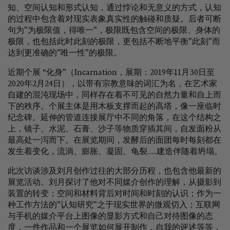
知、空间认知和形式认知，通过悖论和无意义的方式，认知
的过程中包含着对现实表象真实性的触碰和质疑。后者可断
句为”为极限值，得唯一”，极限既包含空间的极限、身体的
极限，也包括此时此刻的极限，更包括不断地平衡”此刻”而
达到更准确的”唯一性”的极限。
近期个展 “化身”（Incarnation，展期：2019年11月30日至
2020年2月24日），以带有宗教意味的词汇为名，在艺术家
自建的混沌现场中，同样存在着不可见的自然力量和自上而
下的秩序。个展主体是用木板支撑而起的高塔，像一座临时
纪念碑。延伸的管道连接展厅中不同的角落，在这个结构之
上，镜子、水泥、石膏、沙子等物质穿插其间，自发面粉从
最高处一泻而下。在展览期间，发酵后的面团每时每刻都在
发生着变化，流淌、膨胀、凝固、龟裂......建造伴随着坍塌。
此次访谈涉及刘月创作过往的大部分历程，也包含他最新的
展览活动。刘月探讨了他对不同媒介创作的理解，从摄影到
装置的转变；空间和材料背后对时间和时刻的认识；作为一
种工作方法的”认知研究”之于现实世界的微观切入；互联网
与手机的媒介平台上图像的显影方式和自己对待图像的态
度，一件作品和一个展览如何展开制作，自我的评述等等，