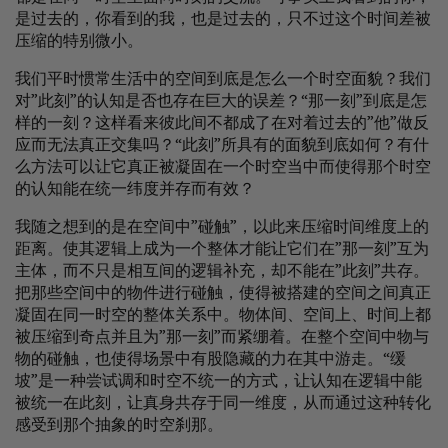
是过去的，你看到的我，也是过去的，只不过这个时间差被
压缩的特别微小。
我们平时惯常生活中的空间到底是怎么一个时空面貌？我们
对”此刻”的认知是否也存在巨大的误差？“那一刻”到底是怎
样的一刻？这样看来彼此间不都成了在对着过去的”他”做反
应而无法真正交集吗？“此刻”所具有的面貌到底如何？有什
么方法可以让它真正被凝固在一个时空当中而使得那个时空
的认知能在统一纬度并存而有效？
我随之想到的是在空间中”碰触”，以此来压缩时间维度上的
距离。使其逻辑上成为一个整体才能让它们在”那一刻”互为
主体，而不只是相互间的逻辑补充，却不能在”此刻”共存。
把那些空间中的物件进行碰触，使得被搭建的空间之间真正
凝固在同一时空的整体关系中。物体间、空间上、时间上都
被压缩到奇点并且为”那一刻”而紧绷着。在整个空间中物与
物的碰触，也使得场景中有股隐藏的力在其中游走。“缓
坡”是一种尝试调和时空不统一的方式，让认知在逻辑中能
被统一在此刻，让真身共存于同一维度，从而通过这种转化
感受到那个抽象的时空刹那。