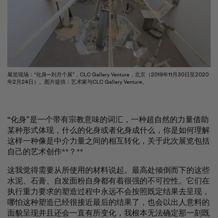
展览现场：“化身—刘月个展”，CLC Gallery Venture，北京（2019年11月30日至2020
年2月24日）。图片提供：艺术家与CLC Gallery Venture。
“化身”是一个带有宗教意味的词汇，一种超自然的力量借助
某种形式体现，什么的化身或者化身成什么，你是如何理解
这样一种像是中介力量之间的相互转化，关于此次展览包括
自己的艺术创作
**？**
Become a My Ocula member for exclusive access to
contemporary art and personalised artist
这我觉得需要从所使用的材料说起。最高处倾倒而下的这些
recommendations.
水泥、石膏、自发面粉自身都有着很强的不可控性。它们在
执行重力要求的塑造过程中永远不会按照既定结果去呈现，
Join Us
Sign In
哪怕这种塑造已经很接近最后的结果了，也会以出人意料的
面貌呈现并且还会一直有所变化，我根本无法确定那一刻既