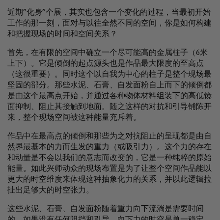
近期”化身”个展，其实也包含一个变化的过程，当最初开始
工作的那一刻，面对与以往全然不同的空间，你是如何构建
和把握现场的时间和空间关系？
首先，在有限的空间中确立一个尽可能高的金属柱子（6米
上下）。它是倾倒的起点源头也是作品最大限度的至高点
（这很重要）。同时这个以自我为中心的柱子是整个现场最
坚固的部分。那些水泥、石膏、自发面粉自上而下的倾倒都
是由这个最高点开始，并通过各种物体材料组装下的高低镜
面抑制、阻止其接触到地面。随之这样的对抗和引导铺陈开
来，整个现场空间被这种能量充斥着。
作品中在最高点的倾倒和那些为之对抗阻止的呈现都是由自
然界最基本的力而生发的重力（或吸引力）。这个力的存在
和动量是不会以我们的意志而改变的，它是一种纯粹的原始
能量。如此兴师动众的现场布置是为了让整个空间作品能以
更大的时空维度来体现这种抽象化力的关系，并以此逻辑拉
扯出足够大的时空张力。
这些水泥、石膏、自发面粉随着重力向下流淌是需要时间
的，如果没有任何阻挡和引导，向下力的时空是单一稳定