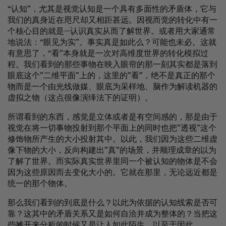
“认知”，尤其是视觉认知是一个具有多面性的矛盾体，它与
我们的真身近在咫尺却又相距甚远。因视而觉的转化中有一
个核心目的就是—认识真实从而了解世界。或者用大家通常
地说法：“眼见为实”。事实真是如此么？可能也未必。这就
有意思了，“看”本身就是一次对高维度世界的转化模拟过
程。我们看到的那些事物在映入眼帘的那一刻其实都是落到
眼底这个”二维平面”上的，这里的”看”，绝不是真正的那个
物而是一个由光线做媒、眼底为采样地、脑作为解读机器的
虚拟之物（这点很像演绎法下的证明）。
所谓看到的东西，感觉是立体或者是有空间感的，那是由于
视觉在将一切事物投射到那个平面上的同时也把”透视”这个
修饰物所产生的大小投射其中。以此，我们因为这些二维虚
像下物的大小，反向构建出”真”的场景，并顺理成章的以为
了解了世界。而实际真实世界里同一个被认知的物体是不会
因为这些原因而去变化大小的。它就在那里，无论远近都是
统一的那个物体。
那么我们看到的到底是什么？以此为依据的认知线索是否可
靠？这其中的矛盾关系又是如何自洽并成为整体的？当把这
些摊开来分析的时候又是让人如此陌生。以至于因此