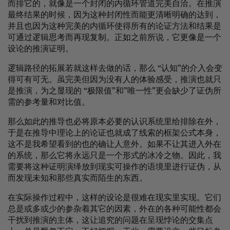
而排它的，就像是一个封闭的内循环管道完美自洽。在推演
最终结果的时候，因为这种封闭性而能更清晰明确的达到，
并且也因为这种完美的内循环使得所有的论证方法和结果是
可通过逻辑思考而再现复制。正如之前所说，它更像是一个
设论的推演证明。
逻辑路径的拓展若就这样去做的话，那么 “认知”的介入会变
得可有可无。虽完美但因为没有人的体验感受，推演也就只
是推演，为之显现的 “极限值”和”唯一性”更会缺少了证伪所
需的参考量和对比值。
那么如此的推导也必将原本必要的认识系统里给排除在外，
于是在推导中理论上的论证也就成了线索的框架公式本身，
这不是我希望看到的也的确让人意外。如果不让其进入外在
的系统，那么它将永远只是一个形式的冰冷之物。因此，我
需要将这种证明演绎放到现实可操作的语境里进行证伪，从
而发现未知和那些真实而陌生的东西。
在实际操作过程中，这样的设论是很难在现实里实现。它们
总是或多或少的参杂着其它的因素，外在的各种可能性都会
干扰到推演的主体，这让追究的问题在呈现悖论的交集点