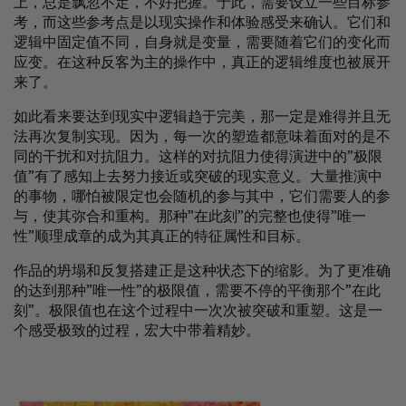
上，总是飘忽不定，不好把握。于此，需要设立一些目标参
考，而这些参考点是以现实操作和体验感受来确认。它们和
逻辑中固定值不同，自身就是变量，需要随着它们的变化而
应变。在这种反客为主的操作中，真正的逻辑维度也被展开
来了。
如此看来要达到现实中逻辑趋于完美，那一定是难得并且无
法再次复制实现。因为，每一次的塑造都意味着面对的是不
同的干扰和对抗阻力。这样的对抗阻力使得演进中的”极限
值”有了感知上去努力接近或突破的现实意义。大量推演中
的事物，哪怕被限定也会随机的参与其中，它们需要人的参
与，使其弥合和重构。那种”在此刻”的完整也使得”唯一
性”顺理成章的成为其真正的特征属性和目标。
作品的坍塌和反复搭建正是这种状态下的缩影。为了更准确
的达到那种”唯一性”的极限值，需要不停的平衡那个”在此
刻”。极限值也在这个过程中一次次被突破和重塑。这是一
个感受极致的过程，宏大中带着精妙。