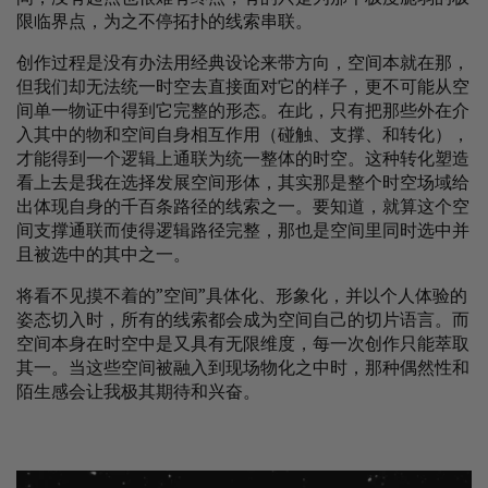
限临界点，为之不停拓扑的线索串联。
创作过程是没有办法用经典设论来带方向，空间本就在那，
但我们却无法统一时空去直接面对它的样子，更不可能从空
间单一物证中得到它完整的形态。在此，只有把那些外在介
入其中的物和空间自身相互作用（碰触、支撑、和转化），
才能得到一个逻辑上通联为统一整体的时空。这种转化塑造
看上去是我在选择发展空间形体，其实那是整个时空场域给
出体现自身的千百条路径的线索之一。要知道，就算这个空
间支撑通联而使得逻辑路径完整，那也是空间里同时选中并
且被选中的其中之一。
将看不见摸不着的”空间”具体化、形象化，并以个人体验的
姿态切入时，所有的线索都会成为空间自己的切片语言。而
空间本身在时空中是又具有无限维度，每一次创作只能萃取
其一。当这些空间被融入到现场物化之中时，那种偶然性和
陌生感会让我极其期待和兴奋。