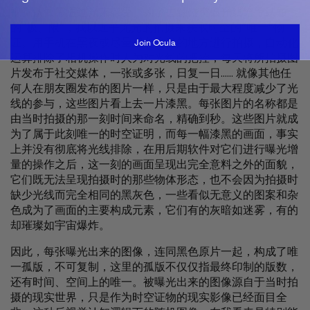
视觉认知需通过光来感受。为了去触碰突破光线给予认知
的”极、限”，我以近乎无光的拍摄来获取时空的”唯一”物
Join Ocula
证。用手机在黑夜或尽量避免光线的地方进行拍摄，自动化
运算排除了相机操作时人为对光线的把控，每天将所拍摄图
片发布于社交媒体，一张或多张，日复一日...... 就像其他任
何人在朋友圈发布的图片一样，只是由于最大程度减少了光
线的参与，这些图片看上去一片漆黑。每张图片的名称都是
由当时拍摄的那一刻时间来命名，精确到秒。这些图片就成
为了属于此刻唯一的时空证明，而每一幅漆黑的画面，事实
上并没有彻底将光线排除，在用后期软件对它们进行曝光增
量的操作之后，这一刻的画面呈现出完全意料之外的面貌，
它们既无法呈现拍摄时的那些物体形态，也不会因为拍摄时
缺少光线而完全相同的黑灰色，一些看似无意义的图案和杂
色成为了画面的主要构成元素，它们有的灰暗如迷雾，有的
却璀璨如宇宙爆炸。
因此，每张曝光出来的图像，连同黑色原片一起，构成了唯
一孤版，不可复制，这里的孤版不仅仅指最终印制的版数，
还有时间、空间上的唯一。被曝光出来的图像源自于当时拍
摄的现实世界，只是作为时空证物的现实影像已经面目全