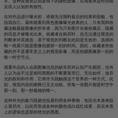
非。这种反视觉认知逻辑下的随机图像，在我看来是特别能
反应人认知的有效性。
在对作品进行曝光前，谁都无法预料最后的结果和面貌，包
括我自己。最终能看到黑色图像曝光效果的人，只有我和收
藏这幅孤版图像的所有者，因为只有图片在被收藏后，隐藏
的讯息才被曝光出来。收藏者在购买时，也无法通过视觉的
判断来对其挑选，基于视觉的判断在此刻是失效的，选择的
唯一线索只能是图像拍摄那一刻的时间。因此，收藏者所收
藏的并不是通常意义上的视觉影像，而是拍摄图像那一刻的
唯一时空节点。
观看作品的人会因图像信息的缺失而对认知产生困惑，也有
人认为这不过是相同黑图的不断重复而已。无论如何，放弃
光的权利和作用，它将作为我触摸这个世界的一种方式。此
刻，视觉内容的阐释已无主动权。而每一张图片都是时空中
那一刻、那一秒孤独的唯一。
这种对光的极力阻挠也拓展到用各种事物，包括光本身来阻
止遮挡光，以此而形成各种的颜色或白或红或黄，其实本质
上的逻辑也是那拒绝光的黑图。