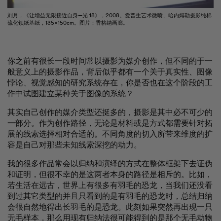
刘月，《让增益无限接近自身—光 18》，2008。爱普生艺术微喷、哈内姆勒摄影纯棉
硫化钡纸基纸，135×150cm。图片：香格纳画廊。
你之前有很长一段时间常以摄影为媒介创作，但不同的于一
般意义上的摄影作品，背后似乎都有一个关于真实性、图像
悖论、视觉感知的研究系统存在，你是否也在这个阶段的工
作中试图建立某种关于图像的系统？
其实自己创作的媒介类型还挺多的，摄影是其中必不可少的
一部分。作为创作路径，无论是材料或是方式都需要针对拓
展的线索选择相对合适的。不同角度的切入所带来维度的扩
容是自己对那些未知线索深挖的动力。
我的很多作品常会以归纳和演绎的方式在整体框架下去证伪
和证明，但很不幸的是这两者本身的路径是相斥的。比如，
若生活在远古，世界上有很多有羽毛的恐龙，当我们还没看
到过其它类型的并且只看到的是有羽毛的恐龙时，总结归纳
会很自然地得出长羽毛的是恐龙。此刻如果突然再出现一只
无毛样本，那么用现有归纳法很可能得到的是那个无毛动物