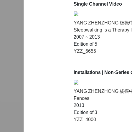
Single Channel Video
YANG ZHENZHONG 杨振
Sleepwalking Is a Therapy II
2007 ~ 2013
Edition of 5
YZZ_6655
Installations
| Non-Series 
YANG ZHENZHONG 杨振
Fences
2013
Edition of 3
YZZ_4000