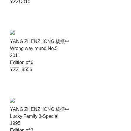
YZZU010
YANG ZHENZHONG 杨振中
Wrong way round No.5
2011
Edition of 6
YZZ_8556
YANG ZHENZHONG 杨振中
Lucky Family 3-Special
1995
Edition of 3