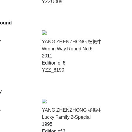
YZZU009
round
中
YANG ZHENZHONG 杨振中
Wrong Way Round No.6
2011
Edition of 6
YZZ_8190
y
中
YANG ZHENZHONG 杨振中
Lucky Family 2-Special
1995
Edition of 3