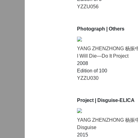
YZZU056
Photograph
| Others
YANG ZHENZHONG 杨振
I Will Die—Do It Project
2008
Edition of 100
YZZU030
Project
| Disguise-ELICA
YANG ZHENZHONG 杨振
Disguise
2015