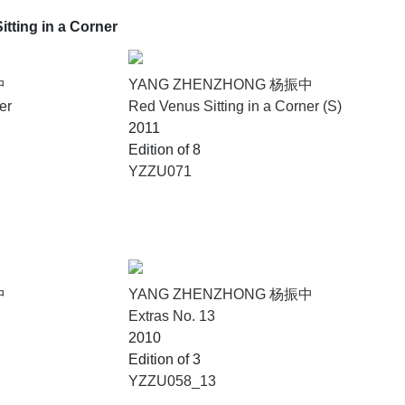
itting in a Corner
中
YANG ZHENZHONG 杨振中
er
Red Venus Sitting in a Corner (S)
2011
Edition of 8
YZZU071
中
YANG ZHENZHONG 杨振中
Extras No. 13
2010
Edition of 3
YZZU058_13