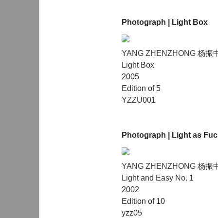
Photograph
| Light Box
YANG ZHENZHONG 杨振
Light Box
2005
Edition of 5
YZZU001
Photograph
| Light as Fu
YANG ZHENZHONG 杨振
Light and Easy No. 1
2002
Edition of 10
yzz05