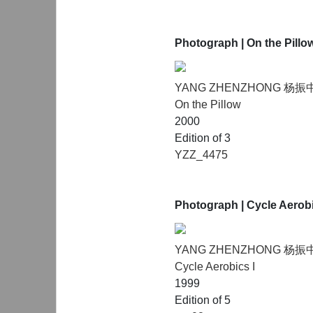
Photograph
| On the Pillo
YANG ZHENZHONG 杨振
On the Pillow
2000
Edition of 3
YZZ_4475
Photograph
| Cycle Aerob
YANG ZHENZHONG 杨振
Cycle Aerobics I
1999
Edition of 5