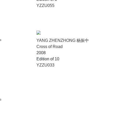
YZZU055
中
YANG ZHENZHONG 杨振中
Cross of Road
2008
Edition of 10
YZZU033
中