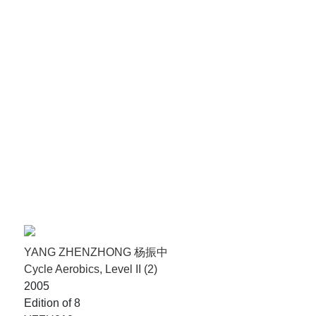
YANG ZHENZHONG 杨振中
Cycle Aerobics, Level II (2)
2005
Edition of 8