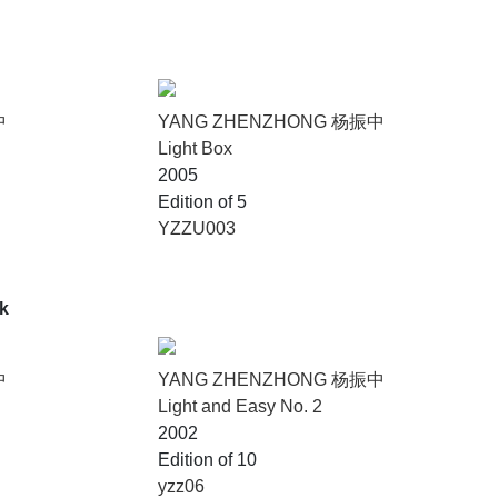
中
YANG ZHENZHONG 杨振中
Light Box
2005
Edition of 5
YZZU003
ck
中
YANG ZHENZHONG 杨振中
Light and Easy No. 2
2002
Edition of 10
yzz06