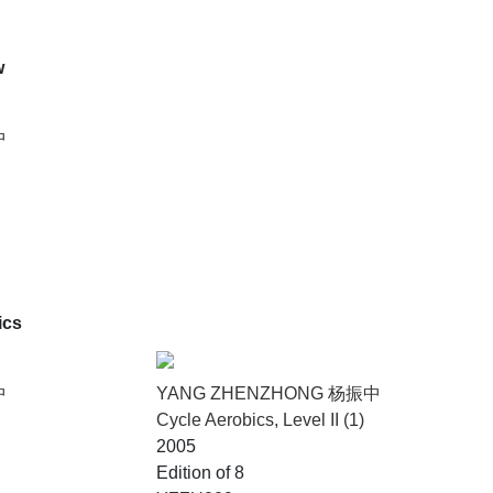
w
中
ics
中
YANG ZHENZHONG 杨振中
Cycle Aerobics, Level II (1)
2005
Edition of 8