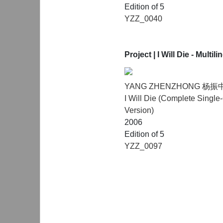
Edition of 5
YZZ_0040
Project
| I Will Die - Multil
YANG ZHENZHONG 杨振
I Will Die (Complete Singl
Version)
2006
Edition of 5
YZZ_0097