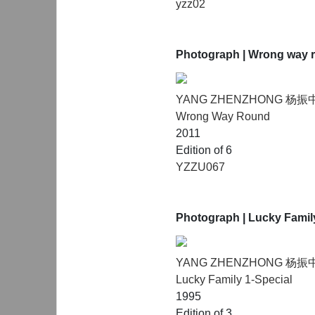
yzz02
Photograph
| Wrong way 
YANG ZHENZHONG 杨振
Wrong Way Round
2011
Edition of 6
YZZU067
Photograph
| Lucky Famil
YANG ZHENZHONG 杨振
Lucky Family 1-Special
1995
Edition of 3