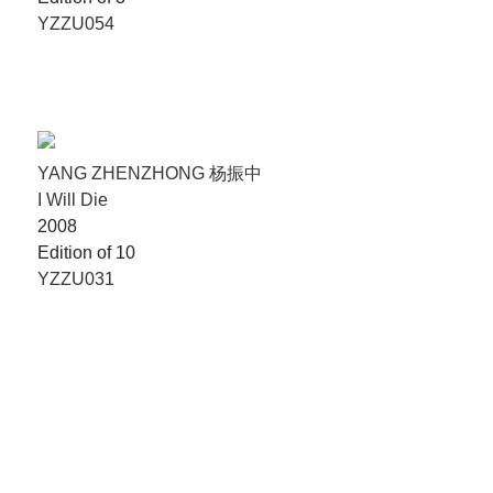
YZZU054
YANG ZHENZHONG 杨振中
I Will Die
2008
Edition of 10
YZZU031