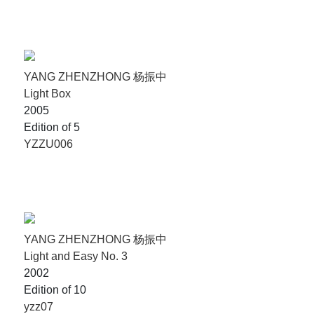
YANG ZHENZHONG 杨振中
Light Box
2005
Edition of 5
YZZU006
YANG ZHENZHONG 杨振中
Light and Easy No. 3
2002
Edition of 10
yzz07