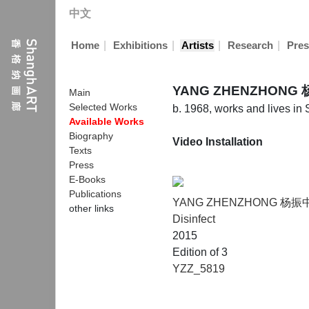
中文
|
|
|
|
Home
Exhibitions
Artists
Research
Pres
YANG ZHENZHONG
Main
Selected Works
b. 1968, works and lives in
Available Works
Biography
Video Installation
Texts
Press
E-Books
Publications
YANG ZHENZHONG 杨振
other links
Disinfect
2015
Edition of 3
YZZ_5819