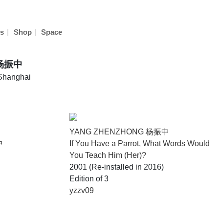
|
|
s
Shop
Space
 杨振中
 Shanghai
YANG ZHENZHONG 杨振中
中
If You Have a Parrot, What Words Would
You Teach Him (Her)?
2001 (Re-installed in 2016)
Edition of 3
yzzv09