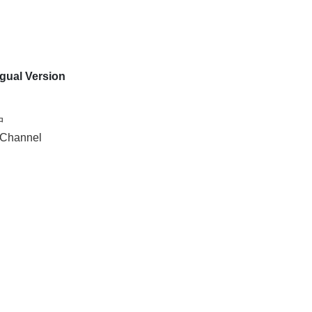
ingual Version
中
e-Channel