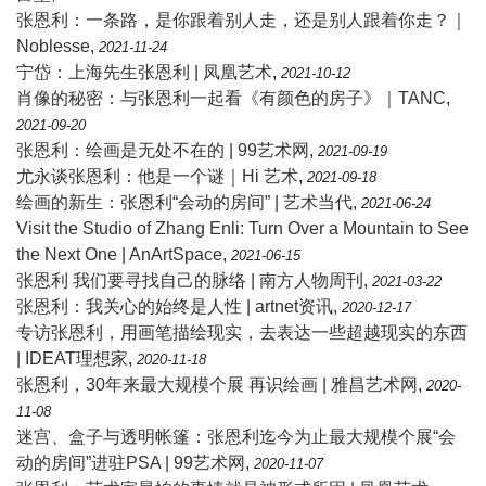
张恩利：一条路，是你跟着别人走，还是别人跟着你走？｜
Noblesse
,
2021-11-24
宁岱：上海先生张恩利 | 凤凰艺术
,
2021-10-12
肖像的秘密：与张恩利一起看《有颜色的房子》｜TANC
,
2021-09-20
张恩利：绘画是无处不在的 | 99艺术网
,
2021-09-19
尤永谈张恩利：他是一个谜｜Hi 艺术
,
2021-09-18
绘画的新生：张恩利“会动的房间” | 艺术当代
,
2021-06-24
Visit the Studio of Zhang Enli: Turn Over a Mountain to See
the Next One | AnArtSpace
,
2021-06-15
张恩利 我们要寻找自己的脉络 | 南方人物周刊
,
2021-03-22
张恩利：我关心的始终是人性 | artnet资讯
,
2020-12-17
专访张恩利，用画笔描绘现实，去表达一些超越现实的东西
| IDEAT理想家
,
2020-11-18
张恩利，30年来最大规模个展 再识绘画 | 雅昌艺术网
,
2020-
11-08
迷宫、盒子与透明帐篷：张恩利迄今为止最大规模个展“会
动的房间”进驻PSA | 99艺术网
,
2020-11-07