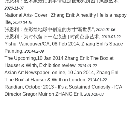
张恩利：艺术家最怕的事情就是被形式所困 | 凤凰艺术
,
2020-11-07
National Arts· Cover | Zhang Enli: A healthy life is a happy
life
,
2020-04-15
张恩利：在彩绘地球中创造的方寸“新世界”
,
2020-01-06
张恩利：为时代留下一点痕迹 | 时尚芭莎艺术
,
2019-03-22
Yishu, Vancouver/CA, 08 Feb 2014, Zhang Enli's Space
Painting
,
2014-02-09
The Upcoming,10 Jan 2014,Zhang Enli: The Box at
Hauser & Wirth, Exhibition review
,
2014-01-22
Asian Art Newspaper_online, 10 Jan 2014, Zhang Enli
'The Box' at Hauser & Wirth in London
,
2014-01-22
Randian, October 2013 - It’s a Sustained Curiosity - ICA
Director Gregor Muir on ZHANG Enli
,
2013-10-03