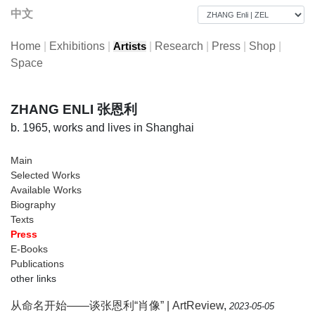
中文
Home
|
Exhibitions
|
|
Research
|
Press
|
Shop
|
Artists
Space
ZHANG ENLI 张恩利
b. 1965, works and lives in Shanghai
Main
Selected Works
Available Works
Biography
Texts
Press
E-Books
Publications
other links
从命名开始——谈张恩利“肖像” | ArtReview
,
2023-05-05