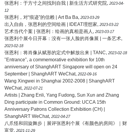
张恩利：于方寸之间找到自我 | 新生活方式研究院
,
2023-04-
12
张恩利，对“痕迹”的信赖 | Art Ba Ba
,
2023-03-29
出入自由，张恩利的空间绘画 | IDEAT理想家
,
2023-03-22
艺术当代个案 | 张恩利：绘画的真相是画人
,
2023-03-17
张恩利个展今日开幕：没有一张人脸的肖像展 | 一条艺术
,
2023-02-18
张恩利：将肖像从赋形的定式中解放出来 | TANC
,
2023-02-18
"Entrance", a commemorative exhibition for 10th
anniversary of ShanghART Singapore will open on 24
September | ShanghART WeChat
,
2022-09-16
Wang Xingwei in Shanghai 2002-2008 | ShanghART
WeChat
,
2022-07-21
Artists | Zhang Enli, Yang Fudong, Sun Xun and Zhang
Ding participate in Common Ground: UCCA 15th
Anniversary Patrons Collection Exhibition (CH) |
ShanghART WeChat
,
2022-04-27
八爪怪和回旋舞步｜展评张恩利个展《有颜色的房间》｜财
富堂
,
2021-11-29